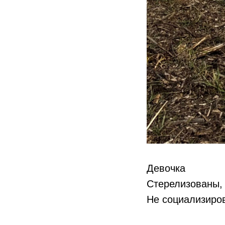
Девочка
Стерелизованы, 
Не социализиров