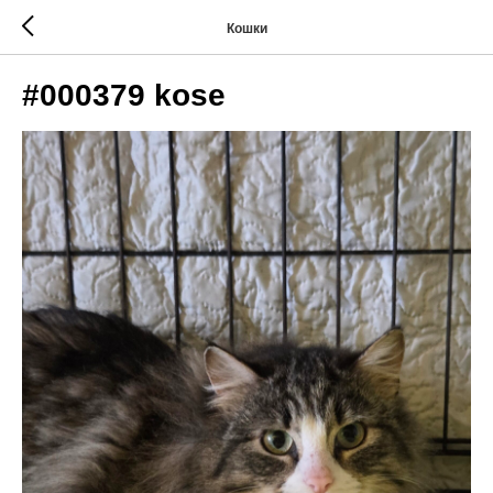
Кошки
#000379 kose